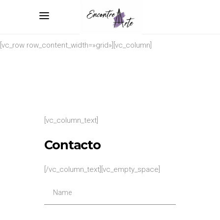
[vc_row row_content_width=»grid»][vc_column]
[vc_column_text]
Contacto
[/vc_column_text][vc_empty_space]