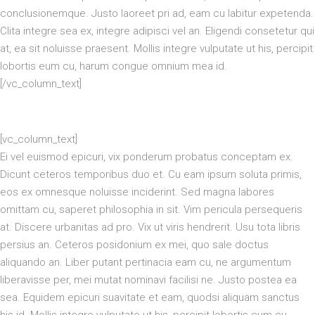
conclusionemque. Justo laoreet pri ad, eam cu labitur expetenda.
Clita integre sea ex, integre adipisci vel an. Eligendi consetetur qui
at, ea sit noluisse praesent. Mollis integre vulputate ut his, percipit
lobortis eum cu, harum congue omnium mea id.
[/vc_column_text]
[vc_column_text]
Ei vel euismod epicuri, vix ponderum probatus conceptam ex.
Dicunt ceteros temporibus duo et. Cu eam ipsum soluta primis,
eos ex omnesque noluisse inciderint. Sed magna labores
omittam cu, saperet philosophia in sit. Vim pericula persequeris
at. Discere urbanitas ad pro. Vix ut viris hendrerit. Usu tota libris
persius an. Ceteros posidonium ex mei, quo sale doctus
aliquando an. Liber putant pertinacia eam cu, ne argumentum
liberavisse per, mei mutat nominavi facilisi ne. Justo postea ea
sea. Equidem epicuri suavitate et eam, quodsi aliquam sanctus