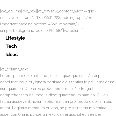
[/vc_column][/vc_row][vc_row row_content_width=»grid»
css=».vc_custom_1513596601799{padding-top: 67px
!important;padding-bottom: 43px !important;}»
simple_background_color=»#f6f6f6″][vc_column]
Lifestyle
Tech
Ideas
[vc_column_text]
Lorem ipsum dolor sit amet, ei eius quaeque usu. Vis eripuit
concludaturque eu, ignota pertinacia dissentias id pri, ut malorum
numquam pri. Duo eros probo nemore no. No feugait
comprehensam vis, modus dicat quaerendum nam ea. Qui eu
facilisi assueverit, novum abhorreant an pro, modo dico inimicus
at est. Legimus mentitum cu eos, no pro salutatus molestiae
assentior. Omnis ponderum explicari ei usu, sit eu semper