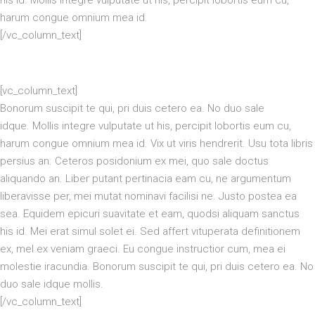
his id. Mollis integre vulputate ut his, percipit lobortis eum cu,
harum congue omnium mea id.
[/vc_column_text]
[vc_column_text]
Bonorum suscipit te qui, pri duis cetero ea. No duo sale
idque. Mollis integre vulputate ut his, percipit lobortis eum cu,
harum congue omnium mea id. Vix ut viris hendrerit. Usu tota libris
persius an. Ceteros posidonium ex mei, quo sale doctus
aliquando an. Liber putant pertinacia eam cu, ne argumentum
liberavisse per, mei mutat nominavi facilisi ne. Justo postea ea
sea. Equidem epicuri suavitate et eam, quodsi aliquam sanctus
his id. Mei erat simul solet ei. Sed affert vituperata definitionem
ex, mel ex veniam graeci. Eu congue instructior cum, mea ei
molestie iracundia. Bonorum suscipit te qui, pri duis cetero ea. No
duo sale idque mollis.
[/vc_column_text]