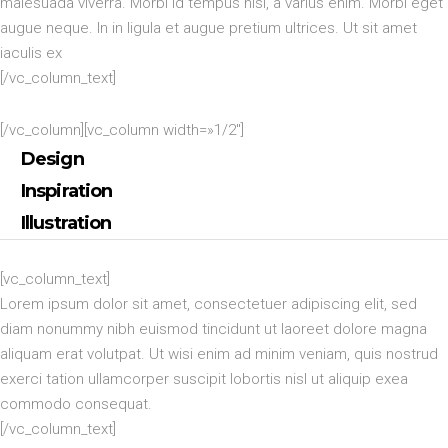
malesuada viverra. Morbi id tempus nisi, a varius enim. Morbi eget
augue neque. In in ligula et augue pretium ultrices. Ut sit amet
iaculis ex
[/vc_column_text]
[/vc_column][vc_column width=»1/2″]
Design
Inspiration
Illustration
[vc_column_text]
Lorem ipsum dolor sit amet, consectetuer adipiscing elit, sed
diam nonummy nibh euismod tincidunt ut laoreet dolore magna
aliquam erat volutpat. Ut wisi enim ad minim veniam, quis nostrud
exerci tation ullamcorper suscipit lobortis nisl ut aliquip exea
commodo consequat.
[/vc_column_text]