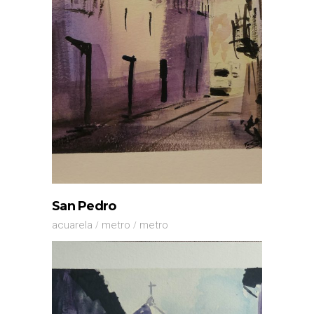
San Pedro
acuarela
metro
metro