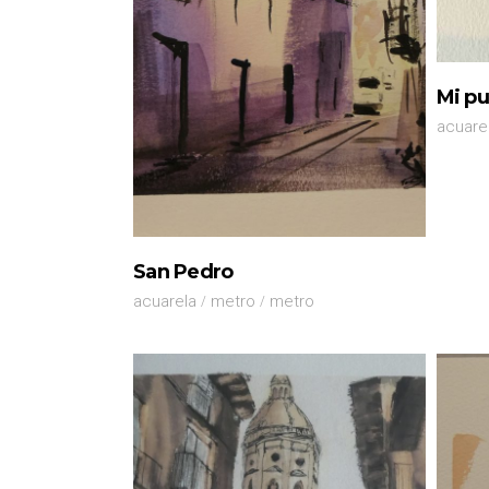
Mi p
acuare
San Pedro
acuarela
metro
metro