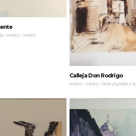
uente
la
metro
metro
Calleja Don Rodrigo
metro
metro
tinta plumilla y le