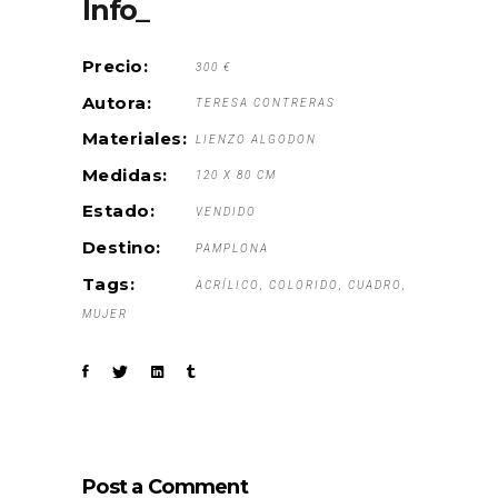
Info_
Precio:
300 €
Autora:
TERESA CONTRERAS
Materiales:
LIENZO ALGODON
Medidas:
120 X 80 CM
Estado:
VENDIDO
Destino:
PAMPLONA
Tags:
ACRÍLICO
COLORIDO
CUADRO
MUJER
Post a Comment