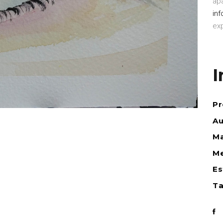
ap
in
ex
I
Pr
Au
Ma
Me
Es
Ta