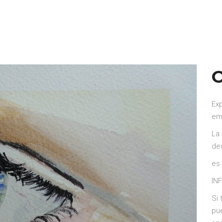
O
Ex
em
La
de
es 
IN
Si 
pu