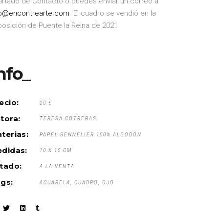
artado de Contacto o puedes enviar un correo a
fo@encontrearte.com
. El cuadro se vendió en la
posición de Puente la Reina de 2021
nfo_
ecio:
20 €
tora:
TERESA COTRERAS
terias:
PAPEL SENNELIER 100% ALGODÓN
didas:
10 X 15 CM
tado:
A LA VENTA
gs:
ACUARELA
CUADRO
OJO