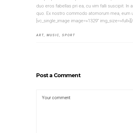
duo eros fabellas pri ea, cu vim falli suscipit. In
quo. Ex nostro commodo atomorum mea, eum unu
[vc_single_image image=»1329″ img_size=»full»][
ART
,
MUSIC
,
SPORT
Post a Comment