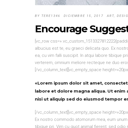
BY
TERE1346
DICIEMBRE 15, 2017
ART
,
DESI
Encourage Suggest
[vc_row css=».vc_custom_1513327812222{padding-
albucius est te, eu graeci delicata quo. Ex no
ea, cu vim falli suscipit. In atqui labore tibique 
verterem, omnium meliore recteque ne duo eros fabe
[/vc_column_text][vc_empty_space height=»20px»
«Lorem ipsum dolor sit amet, consectetu
labore et dolore magna aliqua. Ut enim 
nisi ut aliquip sed do eiusmod tempor 
[/vc_column_text][vc_empty_space height=»20px»]
Ex nostro commodo atomorum mea, eum unum torqua
tibique pri. Vim cu quot animal fierent, sed odi