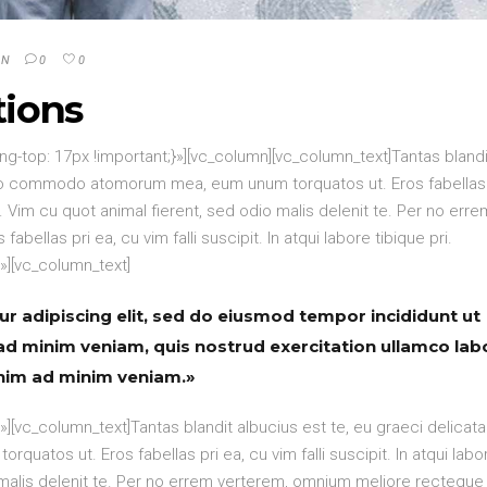
GN
0
0
ions
top: 17px !important;}»][vc_column][vc_column_text]Tantas blandi
stro commodo atomorum mea, eum unum torquatos ut. Eros fabellas 
pri. Vim cu quot animal fierent, sed odio malis delenit te. Per no erre
llas pri ea, cu vim falli suscipit. In atqui labore tibique pri.
][vc_column_text]
r adipiscing elit, sed do eiusmod tempor incididunt ut
ad minim veniam, quis nostrud exercitation ullamco lab
enim ad minim veniam.»
[vc_column_text]Tantas blandit albucius est te, eu graeci delicata
tos ut. Eros fabellas pri ea, cu vim falli suscipit. In atqui labo
o malis delenit te. Per no errem verterem, omnium meliore recteque