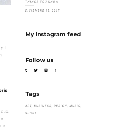
THINGS YOU KNOW
DICIEMBRE 15, 2017
My instagram feed
t
pri
m
Follow us
oris
Tags
ART
BUSINESS
DESIGN
MUSIC
 quo.
SPORT
re
 ne