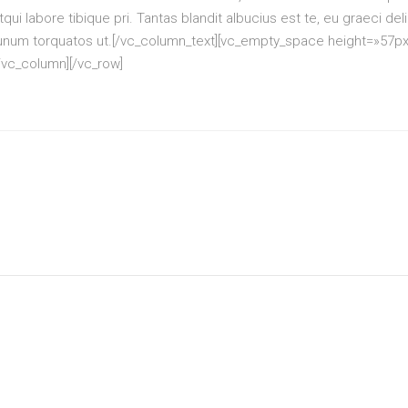
 atqui labore tibique pri. Tantas blandit albucius est te, eu graeci del
m torquatos ut.[/vc_column_text][vc_empty_space height=»57px
/vc_column][/vc_row]