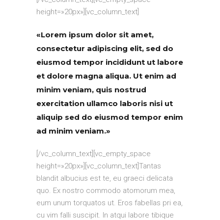
height=»20px»][vc_column_text]
«Lorem ipsum dolor sit amet,
consectetur adipiscing elit, sed do
eiusmod tempor incididunt ut labore
et dolore magna aliqua. Ut enim ad
minim veniam, quis nostrud
exercitation ullamco laboris nisi ut
aliquip sed do eiusmod tempor enim
ad minim veniam.»
[/vc_column_text][vc_empty_space
height=»20px»][vc_column_text]Tantas
blandit albucius est te, eu graeci delicata
quo. Ex nostro commodo atomorum mea,
eum unum torquatos ut. Eros fabellas pri ea,
cu vim falli suscipit. In atqui labore tibique