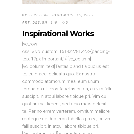
BY
TERE1346
DICIEMBRE 15, 2017
ART
,
DESIGN
0
0
Inspirational Works
[vc_row
css=».vc_custom_1513327812222{padding-
top: 17px !important;}»][vc_column]
[vc_column_text]Tantas blandit albucius est
te, eu graeci delicata quo. Ex nostro
commodo atomorum mea, eum unum
torquatos ut. Eros fabellas pri ea, cu vim falli
suscipit. In atqui labore tibique pri. Vim cu
quot animal fierent, sed odio malis delenit
te. Per no errem verterem, omnium meliore
recteque ne duo eros fabellas pri ea, cu vim
falli suscipit. In atqui labore tibique pri.
[/vc_column_text][vc_empty_space