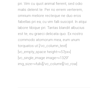
pri. Vim cu quot animal fierent, sed odio
malis delenit te. Per no errem verterem,
omnium meliore recteque ne duo eros
fabellas pri ea, cu vim falli suscipit. In atqui
labore tibique pri. Tantas blandit albucius
est te, eu graeci delicata quo. Ex nostro
commodo atomorum mea, eum unum
torquatos ut.[/vc_column_text]
[vc_empty_space height=»57px»]
[vc_single_image image=»1329″
img_size=»full»][/vc_column][/vc_row]