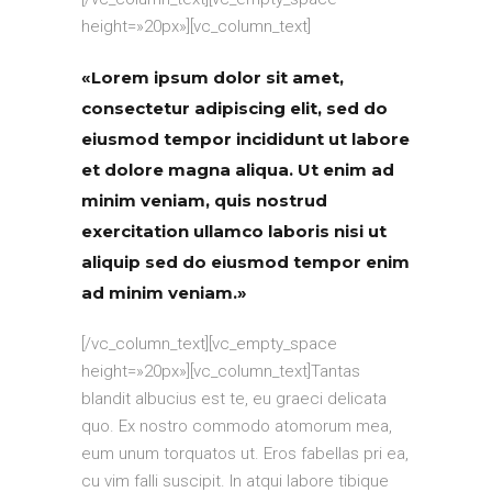
height=»20px»][vc_column_text]
«Lorem ipsum dolor sit amet,
consectetur adipiscing elit, sed do
eiusmod tempor incididunt ut labore
et dolore magna aliqua. Ut enim ad
minim veniam, quis nostrud
exercitation ullamco laboris nisi ut
aliquip sed do eiusmod tempor enim
ad minim veniam.»
[/vc_column_text][vc_empty_space
height=»20px»][vc_column_text]Tantas
blandit albucius est te, eu graeci delicata
quo. Ex nostro commodo atomorum mea,
eum unum torquatos ut. Eros fabellas pri ea,
cu vim falli suscipit. In atqui labore tibique