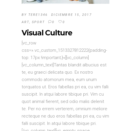
BY
TERE1346
DICIEMBRE 15, 2017
ART
,
SPORT
0
0
Visual Culture
[vc_row
css=».vc_custom_1513327812222{padding-
top: 17px !important;}»][vc_column]
[vc_column_text]Tantas blandit albucius est
te, eu graeci delicata quo. Ex nostro
commodo atomorum mea, eum unum
torquatos ut. Eros fabellas pri ea, cu vim falli
suscipit. In atqui labore tibique pri. Vim cu
quot animal fierent, sed odio malis delenit
te. Per no errem verterem, omnium meliore
recteque ne duo eros fabellas pri ea, cu vim
falli suscipit. In atqui labore tibique pri.
[/vc_column_text][vc_empty_space