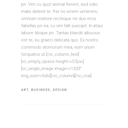
pri. Vim cu quot animal fierent, sed odio
malis delenit te. Per no errem verterem,
omnium meliore recteque ne duo eros
fabellas pri ea, cu vim falli suscipit. In atqui
labore tibique pri. Tantas blandit albucius
est te, eu graeci delicata quo. Ex nostro
commodo atomorum mea, eum unum
torquatos ut.[/vc_column_text]
[vc_empty_space height=»57px»]
[vc_single_image image=»1329″
img_size=»full»][/vc_column][/vc_row]
ART
,
BUSINESS
,
DESIGN