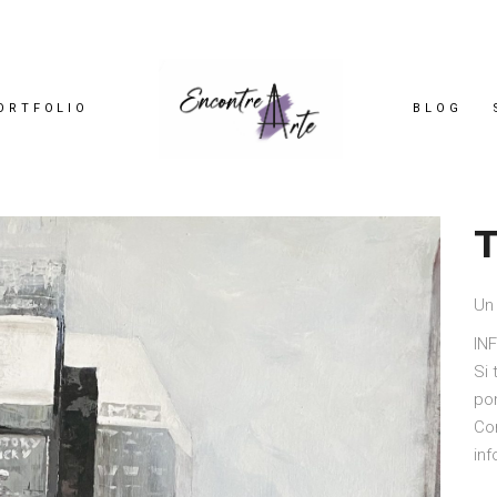
ORTFOLIO
BLOG
T
Un 
IN
Si
po
Co
in