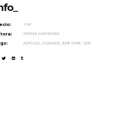
nfo_
ecio:
170€
tora:
TERESA CONTRERAS
gs:
ACRÍLICO
CIUDADES
NEW YORK
TAXI