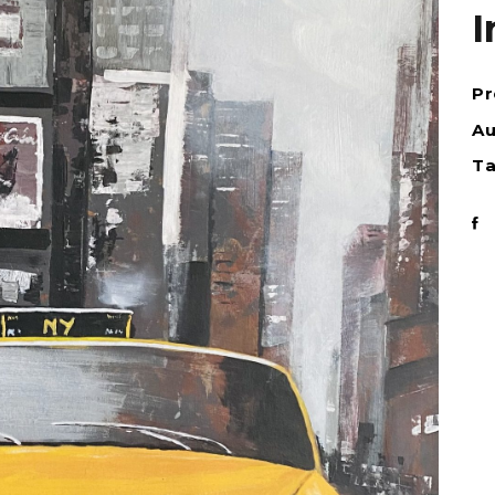
I
Pr
Au
Ta